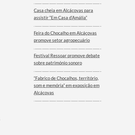
Viana do Alentejo
Casa cheia em Alcáçovas para
assistir “Em Casa d’Amália”
Feira do Chocalho em Alcáçovas
promove setor agropecuário
Festival Ressoar promove debate
sobre património sonoro
“Fabrico de Chocalhos, território,
som e memória” em exposição em
Alcáçovas