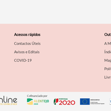
Acessos rápidos
Out
Contactos Úteis
A M
Avisos e Editais
Índi
COVID-19
Map
Polí
Liv
Cofinanciado por