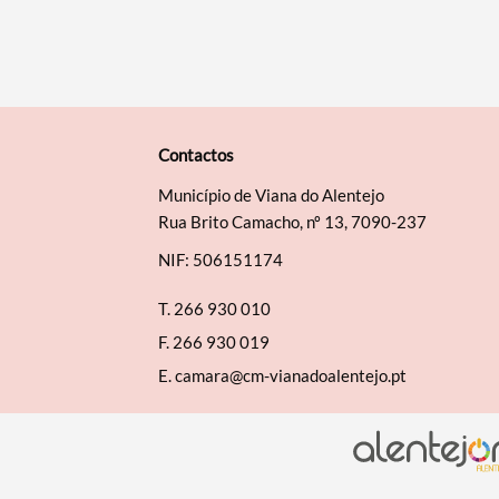
Contactos
Município de Viana do Alentejo
Rua Brito Camacho, nº 13, 7090-237
NIF: 506151174
T.
266 930 010
F.
266 930 019
E.
camara@cm-vianadoalentejo.pt