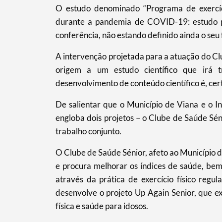
O estudo denominado “Programa de exercíci
durante a pandemia de COVID-19: estudo pil
conferência, não estando definido ainda o se
Termo de Pesquisa
A intervenção projetada para a atuação do C
origem a um estudo científico que irá t
desenvolvimento de conteúdo científico é, ce
Categorias gerais
De salientar que o Município de Viana e o I
engloba dois projetos – o Clube de Saúde Sé
trabalho conjunto.
O Clube de Saúde Sénior, afeto ao Município d
Filtros
e procura melhorar os índices de saúde, bem
através da prática de exercício físico regu
desenvolve o projeto Up Again Senior, que e
física e saúde para idosos.