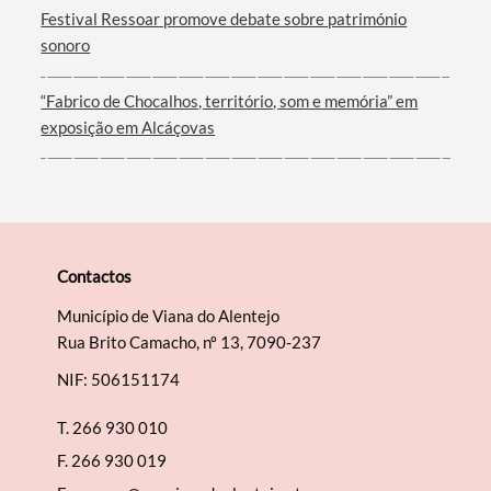
Festival Ressoar promove debate sobre património
sonoro
“Fabrico de Chocalhos, território, som e memória” em
exposição em Alcáçovas
Contactos
Município de Viana do Alentejo
Rua Brito Camacho, nº 13, 7090-237
NIF: 506151174
T.
266 930 010
F.
266 930 019