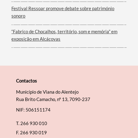
Filtros
Festival Ressoar promove debate sobre património
sonoro
“Fabrico de Chocalhos, território, som e memória” em
exposição em Alcáçovas
Contactos
Município de Viana do Alentejo
Rua Brito Camacho, nº 13, 7090-237
NIF: 506151174
T.
266 930 010
F.
266 930 019