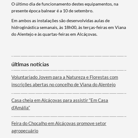
O último dia de funcionamento destes equipamentos, na
presente época balnear é a 10 de setembro.
Em ambos as instalações são desenvolvidas aulas de
hidroginástica semanais, às 18h00, às terças-feiras em Viana
do Alentejo e às quartas-feiras em Alcáçovas.
últimas notícias
Termo de Pesquisa
Voluntariado Jovem para a Natureza e Florestas com
inscrições abertas no concelho de Viana do Alentejo
Casa cheia em Alcáçovas para assistir “Em Casa
Categorias gerais
d’Amália”
Feira do Chocalho em Alcáçovas promove setor
agropecuário