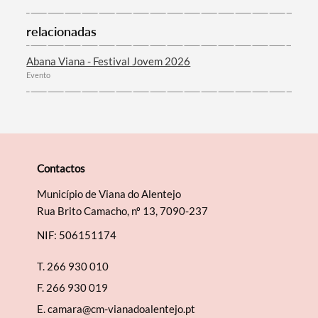
relacionadas
Abana Viana - Festival Jovem 2026
Evento
Contactos
Município de Viana do Alentejo
Rua Brito Camacho, nº 13, 7090-237
NIF: 506151174
T.
266 930 010
F.
266 930 019
E.
camara@cm-vianadoalentejo.pt