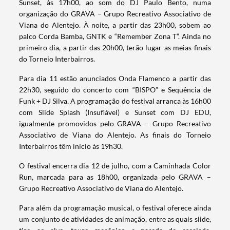
Sunset, às 17h00, ao som do DJ Paulo Bento, numa
organização do GRAVA – Grupo Recreativo Associativo de
Viana do Alentejo. À noite, a partir das 23h00, sobem ao
palco Corda Bamba, GNTK e “Remember Zona T”. Ainda no
primeiro dia, a partir das 20h00, terão lugar as meias-finais
do Torneio Interbairros.
Para dia 11 estão anunciados Onda Flamenco a partir das
22h30, seguido do concerto com “BISPO” e Sequência de
Funk + DJ Silva. A programação do festival arranca às 16h00
com Slide Splash (Insuflável) e Sunset com DJ EDU,
igualmente promovidos pelo GRAVA – Grupo Recreativo
Associativo de Viana do Alentejo. As finais do Torneio
Interbairros têm início às 19h30.
O festival encerra dia 12 de julho, com a Caminhada Color
Run, marcada para as 18h00, organizada pelo GRAVA –
Grupo Recreativo Associativo de Viana do Alentejo.
Para além da programação musical, o festival oferece ainda
Termo de Pesquisa
um conjunto de atividades de animação, entre as quais slide,