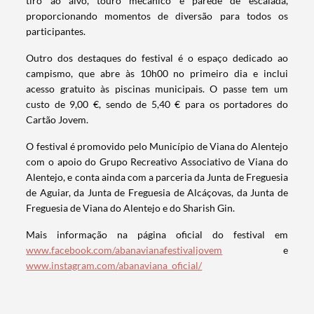
tiro ao alvo, touro mecânico e parede de escalada,
proporcionando momentos de diversão para todos os
participantes.
Outro dos destaques do festival é o espaço dedicado ao
Categorias gerais
campismo, que abre às 10h00 no primeiro dia e inclui
acesso gratuito às piscinas municipais. O passe tem um
custo de 9,00 €, sendo de 5,40 € para os portadores do
Cartão Jovem.
O festival é promovido pelo Município de Viana do Alentejo
Filtros
com o apoio do Grupo Recreativo Associativo de Viana do
Alentejo, e conta ainda com a parceria da Junta de Freguesia
de Aguiar, da Junta de Freguesia de Alcáçovas, da Junta de
Freguesia de Viana do Alentejo e do Sharish Gin.
Mais informação na página oficial do festival em
www.facebook.com/abanavianafestivaljovem
e
www.instagram.com/abanaviana_oficial/