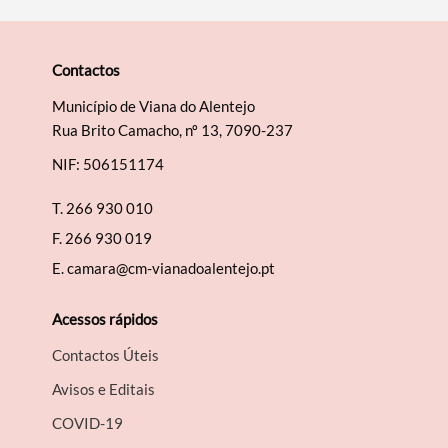
Contactos
Município de Viana do Alentejo
Rua Brito Camacho, nº 13, 7090-237
NIF: 506151174
T.
266 930 010
F.
266 930 019
E.
camara@cm-vianadoalentejo.pt
Acessos rápidos
Contactos Úteis
Avisos e Editais
COVID-19