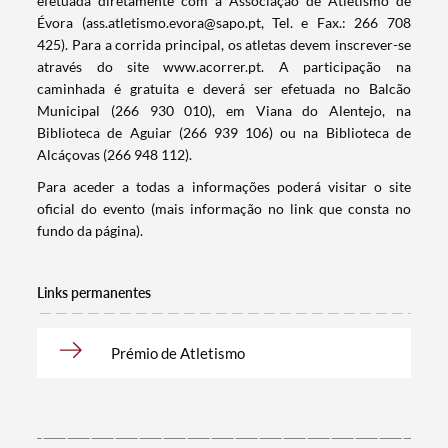
efetuada diretamente com a Associação de Atletismo de
Évora (ass.atletismo.evora@sapo.pt, Tel. e Fax.: 266 708
425). Para a corrida principal, os atletas devem inscrever-se
através do site www.acorrer.pt. A participação na
caminhada é gratuita e deverá ser efetuada no Balcão
Municipal (266 930 010), em Viana do Alentejo, na
Termo de Pesquisa
Biblioteca de Aguiar (266 939 106) ou na Biblioteca de
Alcáçovas (266 948 112).
Para aceder a todas a informações poderá visitar o site
oficial do evento (mais informação no link que consta no
fundo da página).
Categorias gerais
Links permanentes
Prémio de Atletismo
Filtros