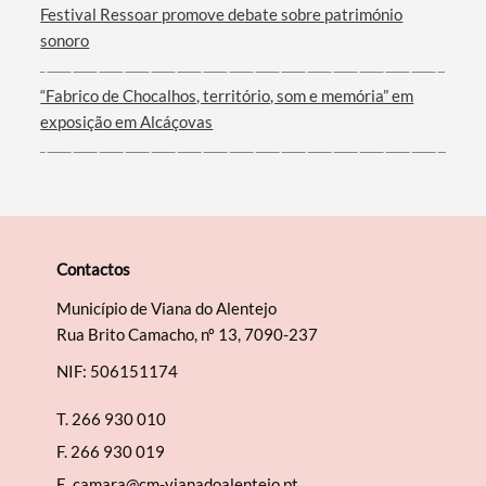
Festival Ressoar promove debate sobre património
sonoro
“Fabrico de Chocalhos, território, som e memória” em
exposição em Alcáçovas
Contactos
Município de Viana do Alentejo
Rua Brito Camacho, nº 13, 7090-237
NIF: 506151174
T.
266 930 010
F.
266 930 019
E.
camara@cm-vianadoalentejo.pt