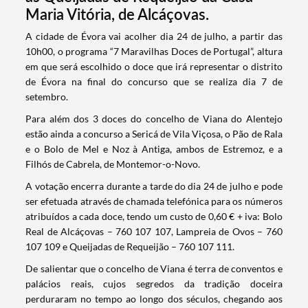
Maria Vitória, de Alcáçovas.
​A cidade de Évora vai acolher dia 24 de julho, a partir das
10h00, o programa “7 Maravilhas Doces de Portugal”, altura
em que será escolhido o doce que irá representar o distrito
de Évora na final do concurso que se realiza dia 7 de
setembro.
Para além dos 3 doces do concelho de Viana do Alentejo
estão ainda a concurso a Sericá de Vila Viçosa, o Pão de Rala
e o Bolo de Mel e Noz à Antiga, ambos de Estremoz, e a
Filhós de Cabrela, de Montemor-o-Novo.
A votação encerra durante a tarde do dia 24 de julho e pode
ser efetuada através de chamada telefónica para os números
atribuídos a cada doce, tendo um custo de 0,60 € + iva: Bolo
Real de Alcáçovas – 760 107 107, Lampreia de Ovos – 760
107 109 e Queijadas de Requeijão – 760 107 111.
De salientar que o concelho de Viana é terra de conventos e
palácios reais, cujos segredos da tradição doceira
Termo de Pesquisa
perduraram no tempo ao longo dos séculos, chegando aos