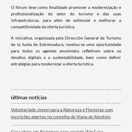
O fórum teve como finalidade promover a modernização e
profissionalização do setor do turismo e das suas
infraestruturas, para além de estimular e melhorar a
competitividade da oferta turística.
A iniciativa, organizada pela Dirección General de Turismo
de la Junta de Extremadura, revelou-se uma oportunidade
para todos os agentes envolvidos refletirem sobre os
desafios digitais e a sustentabilidade, bem como definir
estratégias para modernizar a oferta turística.
Termo de Pesquisa
últimas notícias
Voluntariado Jovem para a Natureza e Florestas com
Categorias gerais
inscrições abertas no concelho de Viana do Alentejo
Casa cheia em Alcáçovas para assistir “Em Casa