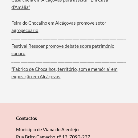
d’Amália”
Filtros
Feira do Chocalho em Alcáçovas promove setor
agropecuário
Festival Ressoar promove debate sobre património
sonoro
“Fabrico de Chocalhos, território, som e memória” em
exposição em Alcáçovas
Contactos
Município de Viana do Alentejo
Rua Brito Camacho, nº 13, 7090-237