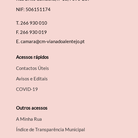
NIF: 506151174
T.
266 930 010
F.
266 930 019
E.
camara@cm-vianadoalentejo.pt
Acessos rápidos
Contactos Úteis
Avisos e Editais
COVID-19
Outros acessos
A Minha Rua
Índice de Transparência Municipal