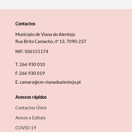
Contactos
Município de Viana do Alentejo
Rua Brito Camacho, nº 13, 7090-237
NIF: 506151174
T.
266 930 010
F.
266 930 019
E.
camara@cm-vianadoalentejo.pt
Acessos rápidos
Contactos Úteis
Avisos e Editais
COVID-19