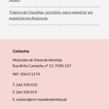
“Fabrico de Chocalhos, território, som e memória” em
exposição em Alcáçovas
Contactos
Município de Viana do Alentejo
Rua Brito Camacho, nº 13, 7090-237
NIF: 506151174
T.
266 930 010
F.
266 930 019
E.
camara@cm-vianadoalentejo.pt