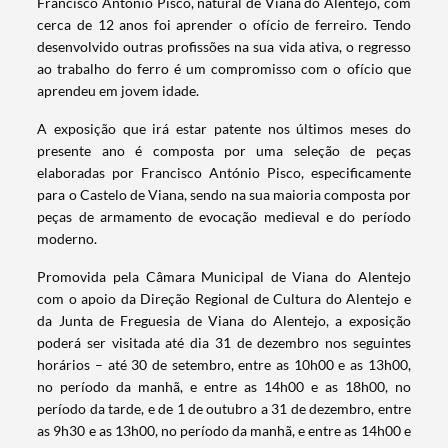
Francisco António Pisco, natural de Viana do Alentejo, com
cerca de 12 anos foi aprender o ofício de ferreiro. Tendo
desenvolvido outras profissões na sua vida ativa, o regresso
ao trabalho do ferro é um compromisso com o ofício que
aprendeu em jovem idade.
A exposição que irá estar patente nos últimos meses do
presente ano é composta por uma seleção de peças
elaboradas por Francisco António Pisco, especificamente
para o Castelo de Viana, sendo na sua maioria composta por
peças de armamento de evocação medieval e do período
moderno.
Promovida pela Câmara Municipal de Viana do Alentejo
com o apoio da Direção Regional de Cultura do Alentejo e
da Junta de Freguesia de Viana do Alentejo, a exposição
poderá ser visitada até dia 31 de dezembro nos seguintes
horários – até 30 de setembro, entre as 10h00 e as 13h00,
no período da manhã, e entre as 14h00 e as 18h00, no
Termo de Pesquisa
período da tarde, e de 1 de outubro a 31 de dezembro, entre
as 9h30 e as 13h00, no período da manhã, e entre as 14h00 e