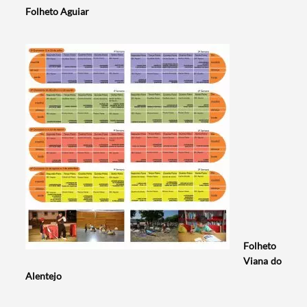
Folheto Aguiar
Termo de Pesquisa
Folheto
Viana do
Alentejo
Categorias gerais