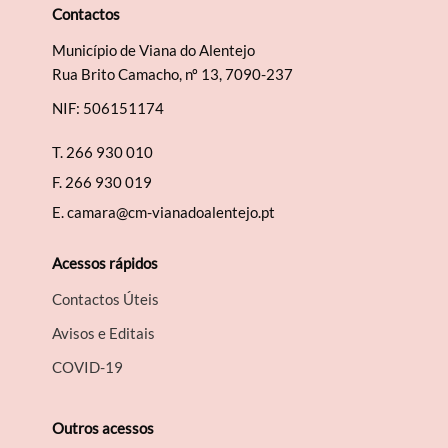
Contactos
Município de Viana do Alentejo
Rua Brito Camacho, nº 13, 7090-237
NIF: 506151174
T.
266 930 010
F.
266 930 019
E.
camara@cm-vianadoalentejo.pt
Acessos rápidos
Contactos Úteis
Avisos e Editais
COVID-19
Outros acessos