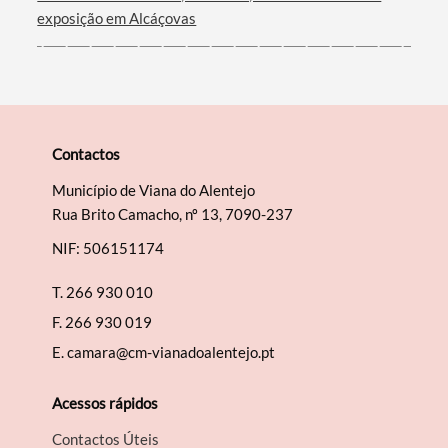
exposição em Alcáçovas
Contactos
Município de Viana do Alentejo
Rua Brito Camacho, nº 13, 7090-237
NIF: 506151174
T.
266 930 010
F.
266 930 019
E.
camara@cm-vianadoalentejo.pt
Acessos rápidos
Contactos Úteis