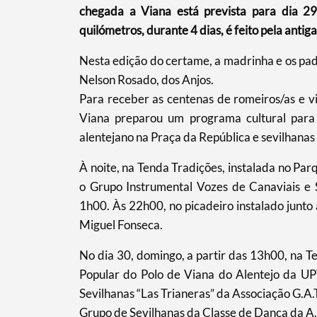
chegada a Viana está prevista para dia 29
quilómetros, durante 4 dias, é feito pela anti
Categorias gerais
Nesta edição do certame, a madrinha e os pad
Nelson Rosado, dos Anjos.
Para receber as centenas de romeiros/as e v
Viana preparou um programa cultural para 
alentejano na Praça da República e sevilhanas 
Filtros
À noite, na Tenda Tradições, instalada no Par
o Grupo Instrumental Vozes de Canaviais e 
1h00. Às 22h00, no picadeiro instalado junto a
Miguel Fonseca.
No dia 30, domingo, a partir das 13h00, na T
Popular do Polo de Viana do Alentejo da U
Sevilhanas “Las Trianeras” da Associação G.A.
Grupo de Sevilhanas da Classe de Dança da A.