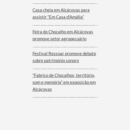
Viana do Alentejo
Casa cheia em Alcáçovas para
assistir “Em Casa d’Amália”
Feira do Chocalho em Alcáçovas
promove setor agropecuário
Festival Ressoar promove debate
sobre património sonoro
“Fabrico de Chocalhos, território,
som e memória” em exposição em
Alcáçovas