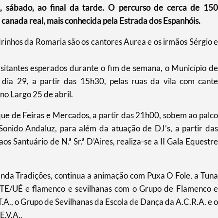
, sábado, ao final da tarde. O percurso de cerca de 150
ga canada real, mais conhecida pela Estrada dos Espanhóis.
rinhos da Romaria são os cantores Aurea e os irmãos Sérgio e
isitantes esperados durante o fim de semana, o Município de
dia 29, a partir das 15h30, pelas ruas da vila com cante
no Largo 25 de abril.
que de Feiras e Mercados, a partir das 21h00, sobem ao palco
Sonido Andaluz, para além da atuação de DJ’s, a partir das
os Santuário de N.ª Sr.ª D’Aires, realiza-se a II Gala Equestre
enda Tradições, continua a animação com Puxa O Fole, a Tuna
PTE/UÉ e flamenco e sevilhanas com o Grupo de Flamenco e
T.A., o Grupo de Sevilhanas da Escola de Dança da A.C.R.A. e o
E.V.A..