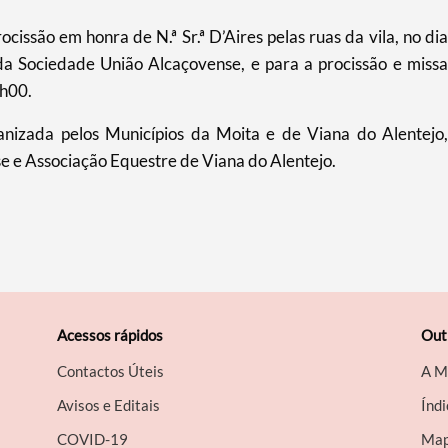
cissão em honra de N.ª Sr.ª D’Aires pelas ruas da vila, no dia
 Sociedade União Alcaçovense, e para a procissão e missa
0h00.
nizada pelos Municípios da Moita e de Viana do Alentejo,
 e Associação Equestre de Viana do Alentejo.
Acessos rápidos
Out
Contactos Úteis
A M
Avisos e Editais
Índi
COVID-19
Map