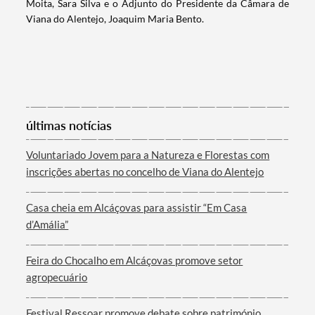
Moita, Sara Silva e o Adjunto do Presidente da Câmara de
Viana do Alentejo, Joaquim Maria Bento.
últimas notícias
Termo de Pesquisa
Voluntariado Jovem para a Natureza e Florestas com
inscrições abertas no concelho de Viana do Alentejo
Casa cheia em Alcáçovas para assistir “Em Casa
Categorias gerais
d’Amália”
Feira do Chocalho em Alcáçovas promove setor
agropecuário
Filtros
Festival Ressoar promove debate sobre património