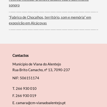
sonoro
“Fabrico de Chocalhos, território, som e memória” em
exposição em Alcáçovas
Contactos
Município de Viana do Alentejo
Rua Brito Camacho, nº 13, 7090-237
NIF: 506151174
T.
266 930 010
F.
266 930 019
E.
camara@cm-vianadoalentejo.pt