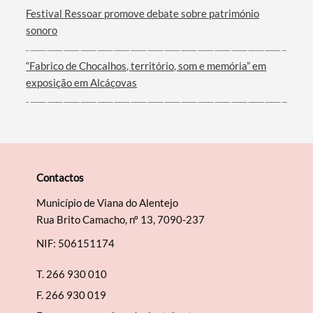
Festival Ressoar promove debate sobre património
sonoro
“Fabrico de Chocalhos, território, som e memória” em
exposição em Alcáçovas
Contactos
Município de Viana do Alentejo
Rua Brito Camacho, nº 13, 7090-237
NIF: 506151174
T.
266 930 010
F.
266 930 019