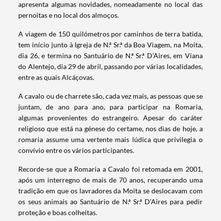
apresenta algumas novidades, nomeadamente no local das
pernoitas e no local dos almoços.
A viagem de 150 quilómetros por caminhos de terra batida,
tem início junto à Igreja de N.ª Sr.ª da Boa Viagem, na Moita,
dia 26, e termina no Santuário de N.ª Sr.ª D’Aires, em Viana
do Alentejo, dia 29 de abril, passando por várias localidades,
entre as quais Alcáçovas.
A cavalo ou de charrete são, cada vez mais, as pessoas que se
juntam, de ano para ano, para participar na Romaria,
algumas provenientes do estrangeiro. Apesar do caráter
religioso que está na génese do certame, nos dias de hoje, a
romaria assume uma vertente mais lúdica que privilegia o
convívio entre os vários participantes.
Recorde-se que a Romaria a Cavalo foi retomada em 2001,
após um interregno de mais de 70 anos, recuperando uma
tradição em que os lavradores da Moita se deslocavam com
os seus animais ao Santuário de N.ª Sr.ª D’Aires para pedir
Termo de Pesquisa
proteção e boas colheitas.