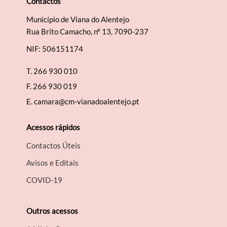
Contactos
Município de Viana do Alentejo
Rua Brito Camacho, nº 13, 7090-237
NIF: 506151174
T.
266 930 010
F.
266 930 019
E.
camara@cm-vianadoalentejo.pt
Acessos rápidos
Contactos Úteis
Avisos e Editais
COVID-19
Outros acessos