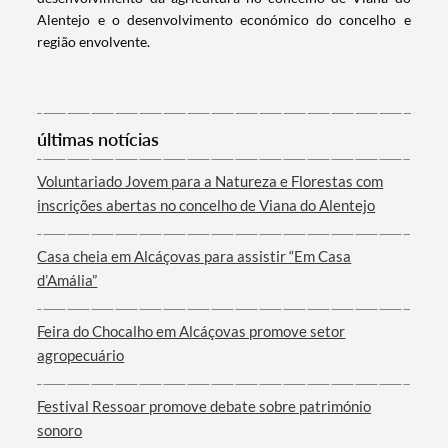
Alentejo e o desenvolvimento económico do concelho e
região envolvente.
Categorias gerais
últimas notícias
Voluntariado Jovem para a Natureza e Florestas com
Filtros
inscrições abertas no concelho de Viana do Alentejo
Casa cheia em Alcáçovas para assistir “Em Casa
d’Amália”
Feira do Chocalho em Alcáçovas promove setor
agropecuário
Festival Ressoar promove debate sobre património
sonoro