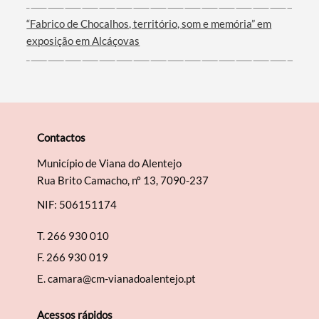
“Fabrico de Chocalhos, território, som e memória” em
exposição em Alcáçovas
Contactos
Município de Viana do Alentejo
Rua Brito Camacho, nº 13, 7090-237
NIF: 506151174
T.
266 930 010
F.
266 930 019
E.
camara@cm-vianadoalentejo.pt
Acessos rápidos