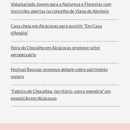
Voluntariado Jovem para a Natureza e Florestas com
inscrições abertas no concelho de Viana do Alentejo
Casa cheia em Alcáçovas para assistir “Em Casa
d’Amália”
Filtros
Feira do Chocalho em Alcáçovas promove setor
agropecuário
Festival Ressoar promove debate sobre património
sonoro
“Fabrico de Chocalhos, território, som e memória” em
exposição em Alcáçovas