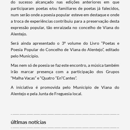
do sucesso alcançado nas edições anteriores em que
participaram poetas e/ou familiares de poetas já falecidos,
num serão onde a poesia popular esteve em destaque e onde
a troca de experiências contribuiu para a preservação desta
expressão popular, tão enraizada no concelho de Viana do
Alentejo.
Será ainda apresentado o 3º volume do Livro “Poetas e
Poesia Popular do Concelho de Viana do Alentejo”, editado
pelo Município.
Mas nem só de poesia se faz este encontro, a música também
irão marcar presença com a participação dos Grupos
“Malha Vacas” e “Quatro “En”Cantes”.
A iniciativa é promovida pelo Município de Viana do
Termo de Pesquisa
Alentejo e pela Junta de Freguesia local.
últimas notícias
Categorias gerais