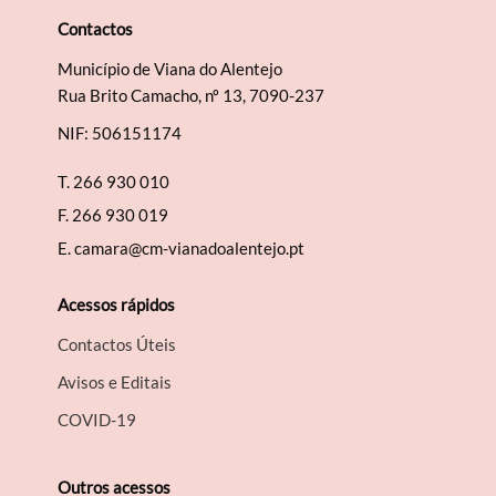
Contactos
Município de Viana do Alentejo
Rua Brito Camacho, nº 13, 7090-237
NIF: 506151174
T.
266 930 010
F.
266 930 019
E.
camara@cm-vianadoalentejo.pt
Acessos rápidos
Contactos Úteis
Avisos e Editais
COVID-19
Outros acessos