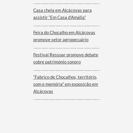
Viana do Alentejo
Casa cheia em Alcáçovas para
assistir “Em Casa d’Amália”
Feira do Chocalho em Alcáçovas
promove setor agropecuário
Festival Ressoar promove debate
sobre património sonoro
“Fabrico de Chocalhos, território,
som e memória” em exposição em
Alcáçovas