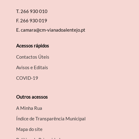
T.
266 930 010
F.
266 930 019
E.
camara@cm-vianadoalentejo.pt
Acessos rápidos
Contactos Úteis
Avisos e Editais
COVID-19
Outros acessos
A Minha Rua
Índice de Transparência Municipal
Mapa do site