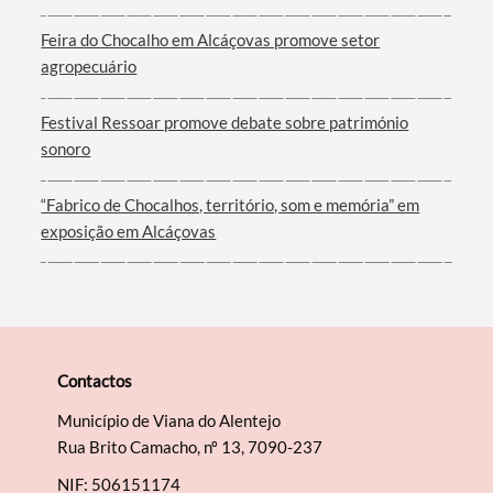
Feira do Chocalho em Alcáçovas promove setor
Filtros
agropecuário
Festival Ressoar promove debate sobre património
sonoro
“Fabrico de Chocalhos, território, som e memória” em
exposição em Alcáçovas
Contactos
Município de Viana do Alentejo
Rua Brito Camacho, nº 13, 7090-237
NIF: 506151174