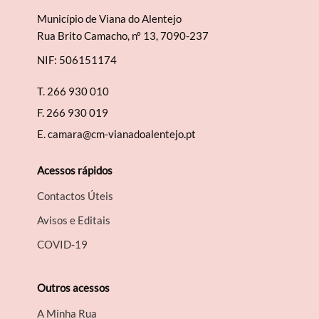
Município de Viana do Alentejo
Rua Brito Camacho, nº 13, 7090-237
NIF: 506151174
T.
266 930 010
F.
266 930 019
E.
camara@cm-vianadoalentejo.pt
Acessos rápidos
Contactos Úteis
Avisos e Editais
COVID-19
Outros acessos
A Minha Rua