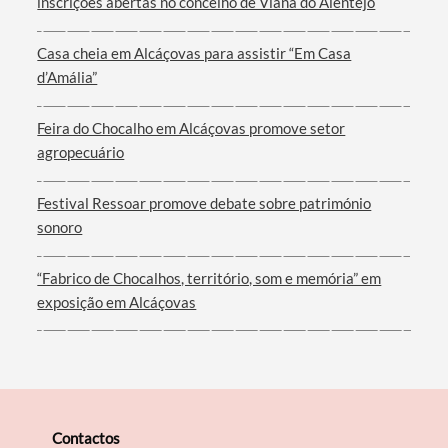
inscrições abertas no concelho de Viana do Alentejo
Casa cheia em Alcáçovas para assistir “Em Casa
d’Amália”
Filtros
Feira do Chocalho em Alcáçovas promove setor
agropecuário
Festival Ressoar promove debate sobre património
sonoro
“Fabrico de Chocalhos, território, som e memória” em
exposição em Alcáçovas
Contactos