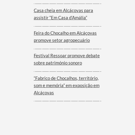
Viana do Alentejo
Casa cheia em Alcáçovas para
assistir “Em Casa d’Amália”
Feira do Chocalho em Alcáçovas
promove setor agropecuário
Festival Ressoar promove debate
sobre património sonoro
“Fabrico de Chocalhos, território,
som e memória” em exposição em
Alcáçovas