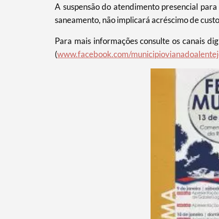
A suspensão do atendimento presencial para 
saneamento, não implicará acréscimo de custo
Para mais informações consulte os canais digit
Filtros
(
www.facebook.com/municipiovianadoalentej