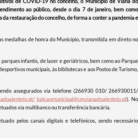
itivos de COVID-19 no concelho, o Município de Viana do
atendimento ao público, desde o dia 7 de janeiro, bem como
da restauração do concelho, de forma a conter a pandemia e
s medalhas de honra do Município, transmitida em direto no
 parques infantis, de lazer e geriátricos, bem como ao Parque
esportivos municipais, às bibliotecas e aos Postos de Turismo,
sendo assegurados via telefone (266930 010/ 266930011/
doalentejo.pt/
balcaomunicipal@cmvianadoalentejo.pt
). No
etuados via multibanco ou transferência bancária.
uado pelos canais digitais e telefónicos, sendo necessário