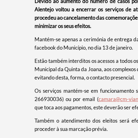
Devido ao aumento do número de casos pos
Alentejo voltou a encerrar os serviços de 
procedeu ao cancelamento das comemorações 
minimizar os seus efeitos.
Mantém-se apenas a cerimónia de entrega da
facebook do Município, no dia 13 de janeiro.
Estão também interditos os acessos a todos os
Municipal da Quinta da Joana, aos complexos d
evitando desta, forma, o contacto presencial.
Termo de Pesquisa
Os serviços mantém-se em funcionamento 
266930036) ou por email (
camara@cm-viana
que toca aos pagamentos, este deverão ser ef
Também o atendimento dos eleitos será efet
Categorias gerais
proceder à sua marcação prévia.