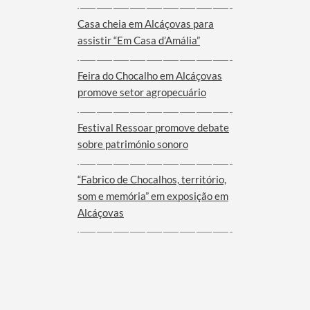
Viana do Alentejo
Casa cheia em Alcáçovas para
assistir “Em Casa d’Amália”
Feira do Chocalho em Alcáçovas
promove setor agropecuário
Festival Ressoar promove debate
sobre património sonoro
“Fabrico de Chocalhos, território,
som e memória” em exposição em
Alcáçovas