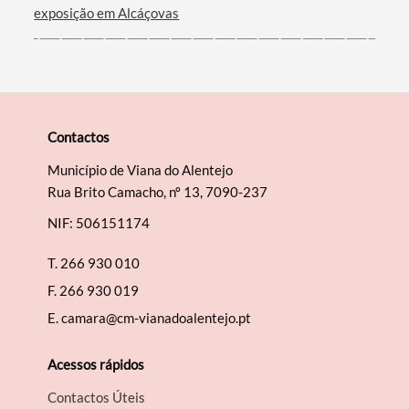
exposição em Alcáçovas
Contactos
Município de Viana do Alentejo
Rua Brito Camacho, nº 13, 7090-237
NIF: 506151174
T.
266 930 010
F.
266 930 019
E.
camara@cm-vianadoalentejo.pt
Acessos rápidos
Contactos Úteis