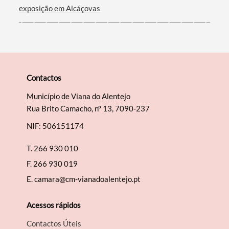
exposição em Alcáçovas
Contactos
Município de Viana do Alentejo
Rua Brito Camacho, nº 13, 7090-237
NIF: 506151174
T.
266 930 010
F.
266 930 019
E.
camara@cm-vianadoalentejo.pt
Acessos rápidos
Contactos Úteis