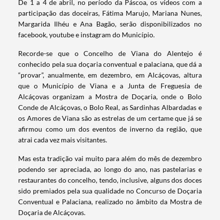
De 1 a 4 de abril, no período da Páscoa, os vídeos com a
participação das doceiras, Fátima Marujo, Mariana Nunes,
Margarida Ilhéu e Ana Bagão, serão disponibilizados no
facebook, youtube e instagram do Município.
Recorde-se que o Concelho de Viana do Alentejo é
conhecido pela sua doçaria conventual e palaciana, que dá a
“provar”, anualmente, em dezembro, em Alcáçovas, altura
que o Município de Viana e a Junta de Freguesia de
Alcáçovas organizam a Mostra de Doçaria, onde o Bolo
Conde de Alcáçovas, o Bolo Real, as Sardinhas Albardadas e
os Amores de Viana são as estrelas de um certame que já se
afirmou como um dos eventos de inverno da região, que
atrai cada vez mais visitantes.
Mas esta tradição vai muito para além do mês de dezembro
podendo ser apreciada, ao longo do ano, nas pastelarias e
restaurantes do concelho, tendo, inclusive, alguns dos doces
Termo de Pesquisa
sido premiados pela sua qualidade no Concurso de Doçaria
Conventual e Palaciana, realizado no âmbito da Mostra de
Doçaria de Alcáçovas.