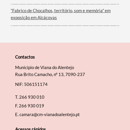
“Fabrico de Chocalhos, território, som e memória” em
exposição em Alcáçovas
Contactos
Município de Viana do Alentejo
Rua Brito Camacho, nº 13, 7090-237
NIF: 506151174
T.
266 930 010
F.
266 930 019
E.
camara@cm-vianadoalentejo.pt
Acessos rápidos