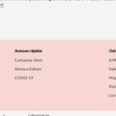
27.
Acessos rápidos
Out
Contactos Úteis
A M
Avisos e Editais
Índi
COVID-19
Map
Polí
Liv
Cofinanciado por