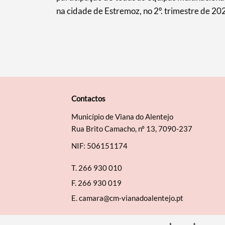
na cidade de Estremoz, no 2º. trimestre de 20
Contactos
Município de Viana do Alentejo
Rua Brito Camacho, nº 13, 7090-237
NIF: 506151174
T.
266 930 010
F.
266 930 019
E.
camara@cm-vianadoalentejo.pt