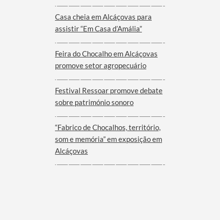
Viana do Alentejo
Casa cheia em Alcáçovas para
assistir “Em Casa d’Amália”
Feira do Chocalho em Alcáçovas
promove setor agropecuário
Festival Ressoar promove debate
sobre património sonoro
“Fabrico de Chocalhos, território,
som e memória” em exposição em
Alcáçovas