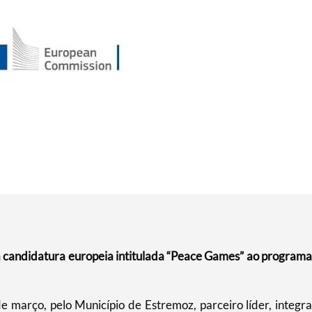
a candidatura europeia intitulada “Peace Games” ao programa
 março, pelo Município de Estremoz, parceiro líder, integra