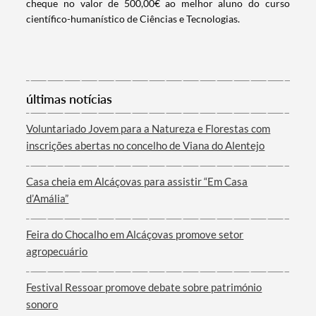
cheque no valor de 500,00€ ao melhor aluno do curso
científico-humanístico de Ciências e Tecnologias.
últimas notícias
Termo de Pesquisa
Voluntariado Jovem para a Natureza e Florestas com
inscrições abertas no concelho de Viana do Alentejo
Casa cheia em Alcáçovas para assistir “Em Casa
d’Amália”
Categorias gerais
Feira do Chocalho em Alcáçovas promove setor
agropecuário
Festival Ressoar promove debate sobre património
Filtros
sonoro