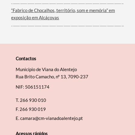
“Fabrico de Chocalhos, território, som e memória” em
exposição em Alcáçovas
Contactos
Município de Viana do Alentejo
Rua Brito Camacho, nº 13, 7090-237
NIF: 506151174
T.
266 930 010
F.
266 930 019
E.
camara@cm-vianadoalentejo.pt
Acessos rápidos