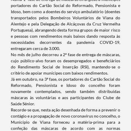
portadores do Cartão Social do Reformado, Pensionista e
Idoso, bem como a doentes do serviço ambulatório (doentes
transportados pelos Bombeiros Voluntários de Viana do
Alentejo e pela Delegação de Alcáçovas da Cruz Vermelha
Portuguesa), abrangendo desta forma grupos de maior risco
e pessoas com rendimentos mais baixos dando resposta às
necessidades decorrentes da pandemia COVID-19,
entregaram cerca de 3.000.
Termo de Pesquisa
No mês de julho decorreu a 2ª fase de entrega de máscaras,
cujo público-alvo foram os desempregados e beneficiários
do Rendimento Social de Inserção (RSI), mantendo-se o
critério de apoiar munícipes com baixos rendimentos.
Já em outubro, na 3ª fase, os portadores do Cartão Social do
Reformado, Pensionista e Idoso do concelho foram
Categorias gerais
novamente contemplados, sendo também distribuídas
máscaras às voluntárias e aos participantes do Clube de
Saúde Sénior.
Recorde-se que, nesta ação desenhada de forma a prevenir o
contágio e a propagação de novo coronavírus no concelho, o
Município de Viana forneceu a matéria-prima para a
Filtros
confeção das máscaras de acordo com as normas