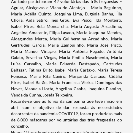
Ao todo participaram 42 voluntárias das três freguesias –
Aguiar, Alcáçovas e Viana do Alentejo – Maria Baguinho,
Maria Adélia Quinto, Joaquina Lima, Eugénia Banha, Ília
Chora, Aida Sátiro, Inês Grou, Eva Pisco, Ilda Monteiro,
Isabel Pires, Bela Moncarcha, Maria Augusta Arcadinho,
Angelina Amarante, Filipa Lavado, Maria Joaquina Mendes,
Aldegundes Merca, Maria Guilhermina Arcadinho, Maria
Gertrudes Garcia, Maria Zambujinho, Maria José Pisco,
Maria Manuel Vinagre, Maria Antónia Pegado, Antónia
Gaiato, Severina Viegas, Maria Emília Nascimento, Maria
Luísa Carvalho, Maria Eduarda Destapado, Gertrudes
Baltazar, Fátima Brito, Isabel Maria Cartaxo, Maria Teresa
Fonseca, Maria Rita Caeiro, Margarida Cartaxo, Cidália
Pires, Isabel Barão, Maria Francisca Vieira, Domingas das
Neves, Manuela Horta, Angelina Canha, Joaquina Flamino,
Vanda da Cunha, Josefa Teixoeira.
Recorde-se que ao longo da campanha que teve início em
abril com o objetivo de dar resposta às necessidades
decorrentes da pandemia COVID’19, foram produzidas mais
de 8.000 máscaras por voluntárias das três freguesias do
concelho.
Numa 1ª fase de entrega de máscaras cirúrgicas a munícipes