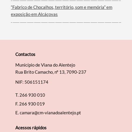
“Fabrico de Chocalhos, território, som e memória” em
exposição em Alcáçovas
Contactos
Município de Viana do Alentejo
Rua Brito Camacho, nº 13, 7090-237
NIF: 506151174
T.
266 930 010
F.
266 930 019
E.
camara@cm-vianadoalentejo.pt
Acessos rápidos