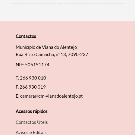
Contactos
Município de Viana do Alentejo
Rua Brito Camacho, nº 13, 7090-237
NIF: 506151174
T.
266 930 010
F.
266 930 019
E.
camara@cm-vianadoalentejo.pt
Acessos rápidos
Contactos Úteis
Avisos e Editais