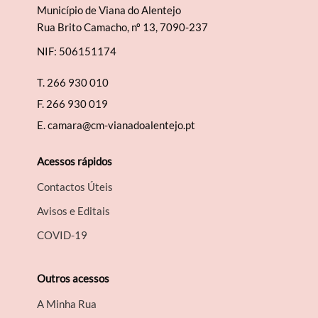
Município de Viana do Alentejo
Rua Brito Camacho, nº 13, 7090-237
NIF: 506151174
T.
266 930 010
F.
266 930 019
E.
camara@cm-vianadoalentejo.pt
Acessos rápidos
Contactos Úteis
Avisos e Editais
COVID-19
Outros acessos
A Minha Rua