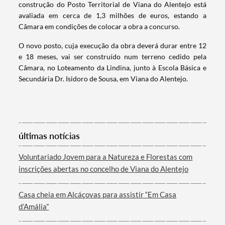
construção do Posto Territorial de Viana do Alentejo está
Termo de Pesquisa
avaliada em cerca de 1,3 milhões de euros, estando a
Câmara em condições de colocar a obra a concurso.
O novo posto, cuja execução da obra deverá durar entre 12
e 18 meses, vai ser construído num terreno cedido pela
Câmara, no Loteamento da Lindina, junto à Escola Básica e
Categorias gerais
Secundária Dr. Isidoro de Sousa, em Viana do Alentejo.
Filtros
últimas notícias
Voluntariado Jovem para a Natureza e Florestas com
inscrições abertas no concelho de Viana do Alentejo
Casa cheia em Alcáçovas para assistir “Em Casa
d’Amália”