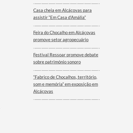
Viana do Alentejo
Casa cheia em Alcáçovas para
assistir “Em Casa d’Amália”
Feira do Chocalho em Alcáçovas
promove setor agropecuário
Festival Ressoar promove debate
sobre património sonoro
“Fabrico de Chocalhos, território,
som e memória” em exposição em
Alcáçovas