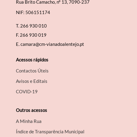
Rua Brito Camacho, nº 13, 7090-237
NIF: 506151174
T.
266 930 010
F.
266 930 019
E.
camara@cm-vianadoalentejo.pt
Acessos rápidos
Contactos Úteis
Avisos e Editais
COVID-19
Outros acessos
A Minha Rua
Índice de Transparência Municipal