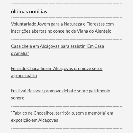
Categorias gerais
últimas notícias
Voluntariado Jovem para a Natureza e Florestas com
inscrições abertas no concelho de Viana do Alentejo
Filtros
Casa cheia em Alcáçovas para assistir “Em Casa
d’Amália”
Feira do Chocalho em Alcáçovas promove setor
agropecuário
Festival Ressoar promove debate sobre património
sonoro
“Fabrico de Chocalhos, território, som e memória” em
exposição em Alcáçovas