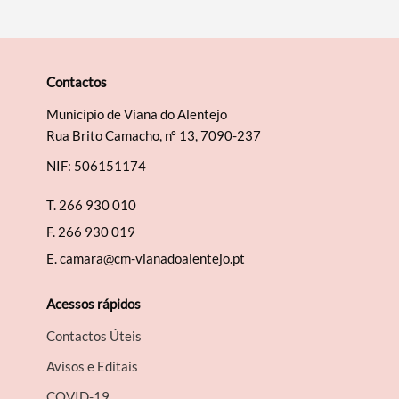
Contactos
Município de Viana do Alentejo
Rua Brito Camacho, nº 13, 7090-237
NIF: 506151174
T.
266 930 010
F.
266 930 019
E.
camara@cm-vianadoalentejo.pt
Acessos rápidos
Contactos Úteis
Avisos e Editais
COVID-19