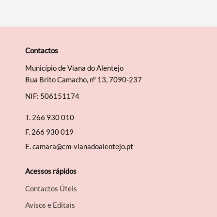
Contactos
Município de Viana do Alentejo
Rua Brito Camacho, nº 13, 7090-237
NIF: 506151174
T.
266 930 010
F.
266 930 019
E.
camara@cm-vianadoalentejo.pt
Acessos rápidos
Contactos Úteis
Avisos e Editais