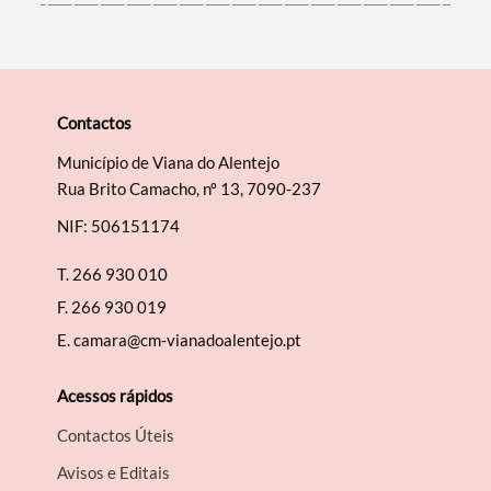
Contactos
Município de Viana do Alentejo
Rua Brito Camacho, nº 13, 7090-237
NIF: 506151174
T.
266 930 010
F.
266 930 019
E.
camara@cm-vianadoalentejo.pt
Acessos rápidos
Contactos Úteis
Avisos e Editais