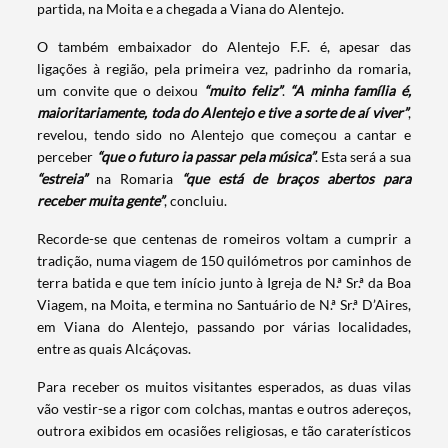
partida, na Moita e a chegada a Viana do Alentejo.
O também embaixador do Alentejo F.F. é, apesar das
ligações à região, pela primeira vez, padrinho da romaria,
um convite que o deixou
“muito feliz”
.
“A minha família é,
maioritariamente, toda do Alentejo e tive a sorte de aí viver”
,
revelou, tendo sido no Alentejo que começou a cantar e
perceber
“que o futuro ia passar pela música”
. Esta será a sua
“estreia”
na Romaria
“que está de braços abertos para
receber muita gente”
, concluiu.
Recorde-se que centenas de romeiros voltam a cumprir a
tradição, numa viagem de 150 quilómetros por caminhos de
terra batida e que tem início junto à Igreja de N.ª Sr.ª da Boa
Viagem, na Moita, e termina no Santuário de N.ª Sr.ª D’Aires,
em Viana do Alentejo, passando por várias localidades,
entre as quais Alcáçovas.
Para receber os muitos visitantes esperados, as duas vilas
vão vestir-se a rigor com colchas, mantas e outros adereços,
outrora exibidos em ocasiões religiosas, e tão caraterísticos