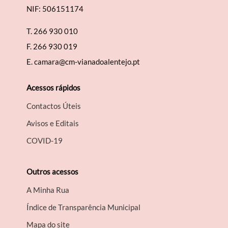
NIF: 506151174
T.
266 930 010
F.
266 930 019
E.
camara@cm-vianadoalentejo.pt
Acessos rápidos
Contactos Úteis
Avisos e Editais
COVID-19
Outros acessos
A Minha Rua
Índice de Transparência Municipal
Mapa do site