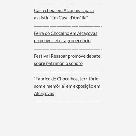
Viana do Alentejo
Casa cheia em Alcáçovas para
assistir “Em Casa d’Amália”
Feira do Chocalho em Alcáçovas
promove setor agropecuário
Festival Ressoar promove debate
sobre património sonoro
“Fabrico de Chocalhos, território,
som e memória” em exposição em
Alcáçovas