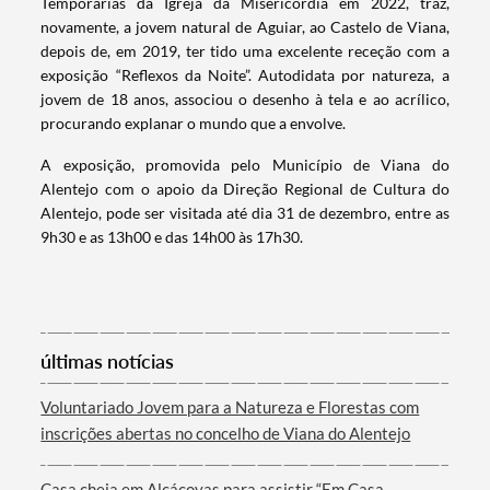
Temporárias da Igreja da Misericórdia em 2022, traz,
novamente, a jovem natural de Aguiar, ao Castelo de Viana,
depois de, em 2019, ter tido uma excelente receção com a
exposição “Reflexos da Noite”. Autodidata por natureza, a
jovem de 18 anos, associou o desenho à tela e ao acrílico,
procurando explanar o mundo que a envolve.
A exposição, promovida pelo Município de Viana do
Alentejo com o apoio da Direção Regional de Cultura do
Alentejo, pode ser visitada até dia 31 de dezembro, entre as
9h30 e as 13h00 e das 14h00 às 17h30.
Termo de Pesquisa
últimas notícias
Voluntariado Jovem para a Natureza e Florestas com
Categorias gerais
inscrições abertas no concelho de Viana do Alentejo
Casa cheia em Alcáçovas para assistir “Em Casa