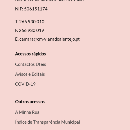
NIF: 506151174
T.
266 930 010
F.
266 930 019
E.
camara@cm-vianadoalentejo.pt
Acessos rápidos
Contactos Úteis
Avisos e Editais
COVID-19
Outros acessos
A Minha Rua
Índice de Transparência Municipal