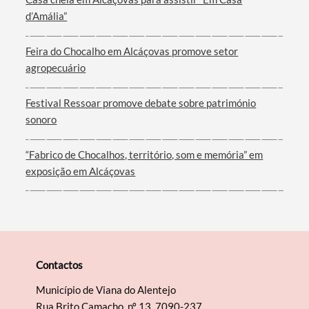
d’Amália”
Filtros
Feira do Chocalho em Alcáçovas promove setor
agropecuário
Festival Ressoar promove debate sobre património
sonoro
“Fabrico de Chocalhos, território, som e memória” em
exposição em Alcáçovas
Contactos
Município de Viana do Alentejo
Rua Brito Camacho, nº 13, 7090-237