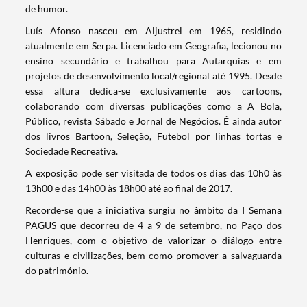
de humor.
Luís Afonso nasceu em Aljustrel em 1965, residindo
atualmente em Serpa. Licenciado em Geografia, lecionou no
ensino secundário e trabalhou para Autarquias e em
projetos de desenvolvimento local/regional até 1995. Desde
essa altura dedica-se exclusivamente aos cartoons,
colaborando com diversas publicações como a A Bola,
Público, revista Sábado e Jornal de Negócios. É ainda autor
dos livros Bartoon, Seleção, Futebol por linhas tortas e
Sociedade Recreativa.
A exposição pode ser visitada de todos os dias das 10h0 às
13h00 e das 14h00 às 18h00 até ao final de 2017.
Recorde-se que a iniciativa surgiu no âmbito da I Semana
PAGUS que decorreu de 4 a 9 de setembro, no Paço dos
Henriques, com o objetivo de valorizar o diálogo entre
Termo de Pesquisa
culturas e civilizações, bem como promover a salvaguarda
do património.