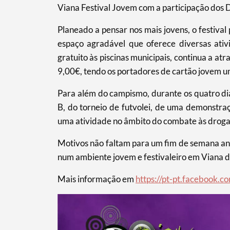
Viana Festival Jovem com a participação dos D
Planeado a pensar nos mais jovens, o festival
espaço agradável que oferece diversas ati
gratuito às piscinas municipais, continua a at
9,00€, tendo os portadores de cartão jovem u
Termo de Pesquisa
Para além do campismo, durante os quatro dia
B, do torneio de futvolei, de uma demonstraç
uma atividade no âmbito do combate às droga
Categorias gerais
Motivos não faltam para um fim de semana an
num ambiente jovem e festivaleiro em Viana d
Mais informação em
https://pt-pt.facebook.c
Filtros