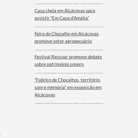
Viana do Alentejo
Casa cheia em Alcáçovas para
assistir “Em Casa d’Amália”
Feira do Chocalho em Alcáçovas
promove setor agropecuário
Festival Ressoar promove debate
sobre património sonoro
“Fabrico de Chocalhos, território,
som e memória” em exposição em
Alcáçovas