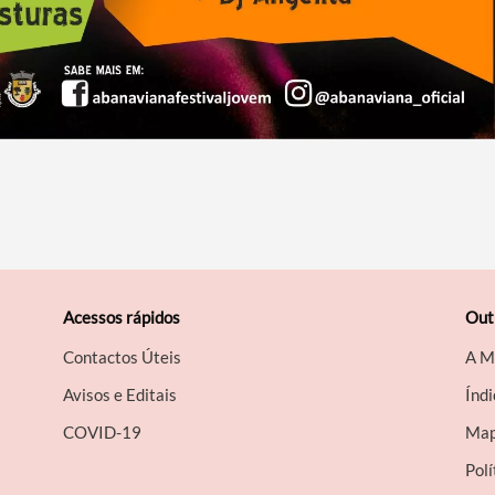
Acessos rápidos
Out
Contactos Úteis
A M
Avisos e Editais
Índi
COVID-19
Map
Polí