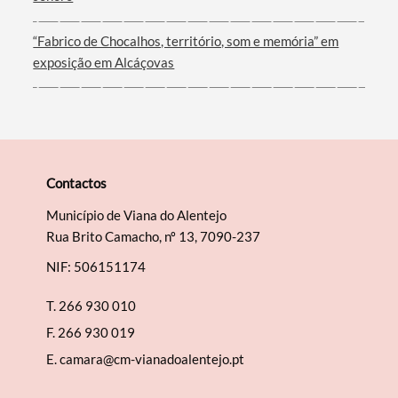
“Fabrico de Chocalhos, território, som e memória” em
exposição em Alcáçovas
Contactos
Município de Viana do Alentejo
Rua Brito Camacho, nº 13, 7090-237
NIF: 506151174
T.
266 930 010
F.
266 930 019
E.
camara@cm-vianadoalentejo.pt