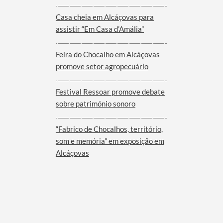
Viana do Alentejo
Casa cheia em Alcáçovas para
assistir “Em Casa d’Amália”
Feira do Chocalho em Alcáçovas
promove setor agropecuário
Festival Ressoar promove debate
sobre património sonoro
“Fabrico de Chocalhos, território,
som e memória” em exposição em
Alcáçovas