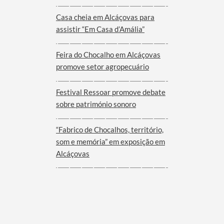
Viana do Alentejo
Casa cheia em Alcáçovas para
assistir “Em Casa d’Amália”
Feira do Chocalho em Alcáçovas
promove setor agropecuário
Festival Ressoar promove debate
sobre património sonoro
“Fabrico de Chocalhos, território,
som e memória” em exposição em
Alcáçovas