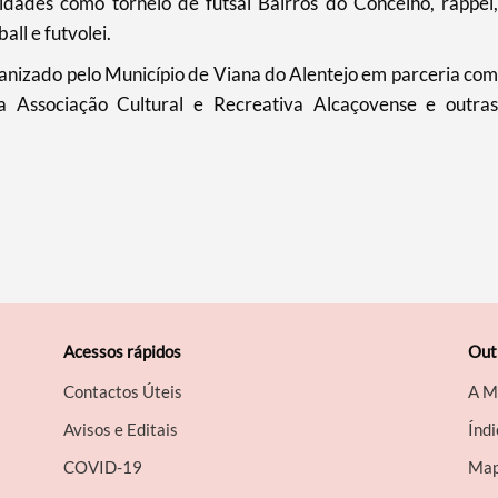
idades como torneio de futsal Bairros do Concelho, rappel,
all e futvolei.
anizado pelo Município de Viana do Alentejo em parceria com
a Associação Cultural e Recreativa Alcaçovense e outras
Acessos rápidos
Out
Contactos Úteis
A M
Avisos e Editais
Índi
COVID-19
Map