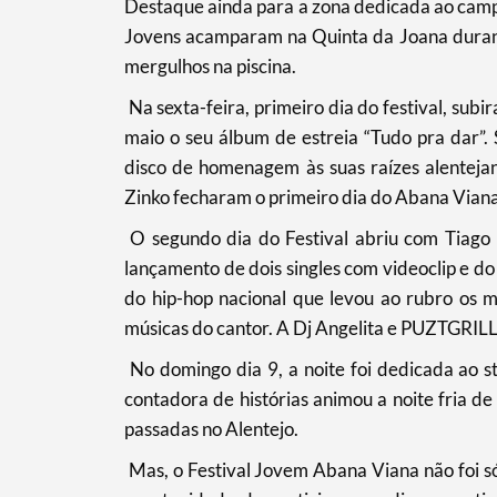
Destaque ainda para a zona dedicada ao campi
Jovens acamparam na Quinta da Joana durante
mergulhos na piscina.
Categorias gerais
Na sexta-feira, primeiro dia do festival, sub
maio o seu álbum de estreia “Tudo pra dar”.
disco de homenagem às suas raízes alentejan
Zinko fecharam o primeiro dia do Abana Viana
Filtros
O segundo dia do Festival abriu com Tiago
lançamento de dois singles com videoclip e do
do hip-hop nacional que levou ao rubro os 
músicas do cantor. A Dj Angelita e PUZTGRILL
No domingo dia 9, a noite foi dedicada ao 
contadora de histórias animou a noite fria 
passadas no Alentejo.
Mas, o Festival Jovem Abana Viana não foi só 