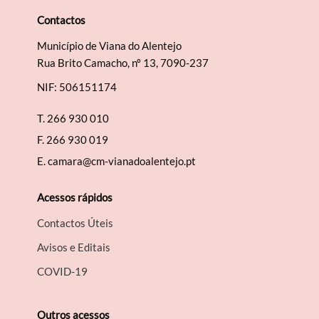
Contactos
Município de Viana do Alentejo
Rua Brito Camacho, nº 13, 7090-237
NIF: 506151174
T.
266 930 010
F.
266 930 019
E.
camara@cm-vianadoalentejo.pt
Acessos rápidos
Contactos Úteis
Avisos e Editais
COVID-19
Outros acessos