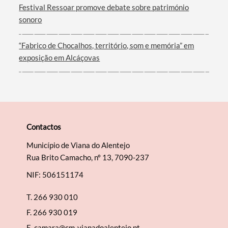
Festival Ressoar promove debate sobre património
sonoro
“Fabrico de Chocalhos, território, som e memória” em
exposição em Alcáçovas
Contactos
Município de Viana do Alentejo
Rua Brito Camacho, nº 13, 7090-237
NIF: 506151174
T.
266 930 010
F.
266 930 019
E.
camara@cm-vianadoalentejo.pt