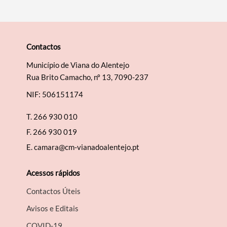
Contactos
Município de Viana do Alentejo
Rua Brito Camacho, nº 13, 7090-237
NIF: 506151174
T.
266 930 010
F.
266 930 019
E.
camara@cm-vianadoalentejo.pt
Acessos rápidos
Contactos Úteis
Avisos e Editais
COVID-19