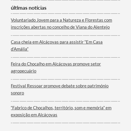
Categorias gerais
últimas notícias
Voluntariado Jovem para a Natureza e Florestas com
inscrições abertas no concelho de Viana do Alentejo
Filtros
Casa cheia em Alcáçovas para assistir “Em Casa
d’Amália”
Feira do Chocalho em Alcáçovas promove setor
agropecuário
Festival Ressoar promove debate sobre património
sonoro
“Fabrico de Chocalhos, território, som e memória” em
exposição em Alcáçovas