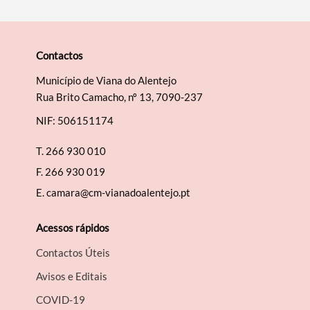
Contactos
Município de Viana do Alentejo
Rua Brito Camacho, nº 13, 7090-237
NIF: 506151174
T.
266 930 010
F.
266 930 019
E.
camara@cm-vianadoalentejo.pt
Acessos rápidos
Contactos Úteis
Avisos e Editais
COVID-19