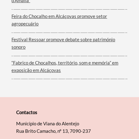
d’Amália”
Feira do Chocalho em Alcáçovas promove setor
Filtros
agropecuário
Festival Ressoar promove debate sobre património
sonoro
“Fabrico de Chocalhos, território, som e memória” em
exposição em Alcáçovas
Contactos
Município de Viana do Alentejo
Rua Brito Camacho, nº 13, 7090-237