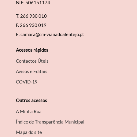
NIF: 506151174
T.
266 930 010
F.
266 930 019
E.
camara@cm-vianadoalentejo.pt
Acessos rápidos
Contactos Úteis
Avisos e Editais
COVID-19
Outros acessos
A Minha Rua
Índice de Transparência Municipal
Mapa do site