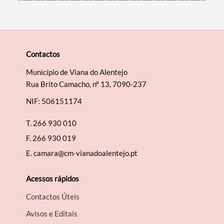
Contactos
Município de Viana do Alentejo
Rua Brito Camacho, nº 13, 7090-237
NIF: 506151174
T.
266 930 010
F.
266 930 019
E.
camara@cm-vianadoalentejo.pt
Acessos rápidos
Contactos Úteis
Avisos e Editais